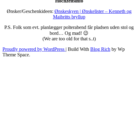
Hochzeitsinfo
Ønsker/Geschenkideen:
Ønskeskyen | Ønskelister – Kenneth og
Maibritts bryllup
P.S. Folk som evt. planlægger polterabend får pladsen uden stol og
bord… Og mad! 😉
(We are too old for that s..t)
Proudly powered by WordPress
|
Build With
Blog Rich
by Wp
Theme Space.