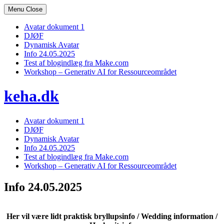
Skip
Menu
Close
to
content
Avatar dokument 1
DJØF
Dynamisk Avatar
Info 24.05.2025
Test af blogindlæg fra Make.com
Workshop – Generativ AI for Ressourceområdet
keha.dk
Avatar dokument 1
DJØF
Dynamisk Avatar
Info 24.05.2025
Test af blogindlæg fra Make.com
Workshop – Generativ AI for Ressourceområdet
Info 24.05.2025
Her vil være lidt praktisk bryllupsinfo / Wedding information /