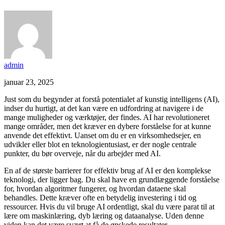
admin
januar 23, 2025
Just som du begynder at forstå potentialet af kunstig intelligens (AI),
indser du hurtigt, at det kan være en udfordring at navigere i de
mange muligheder og værktøjer, der findes. AI har revolutioneret
mange områder, men det kræver en dybere forståelse for at kunne
anvende det effektivt. Uanset om du er en virksomhedsejer, en
udvikler eller blot en teknologientusiast, er der nogle centrale
punkter, du bør overveje, når du arbejder med AI.
En af de største barrierer for effektiv brug af AI er den komplekse
teknologi, der ligger bag. Du skal have en grundlæggende forståelse
for, hvordan algoritmer fungerer, og hvordan dataene skal
behandles. Dette kræver ofte en betydelig investering i tid og
ressourcer. Hvis du vil bruge AI ordentligt, skal du være parat til at
lære om maskinlæring, dyb læring og dataanalyse. Uden denne
viden kan det være svært at få de ønskede resultater.