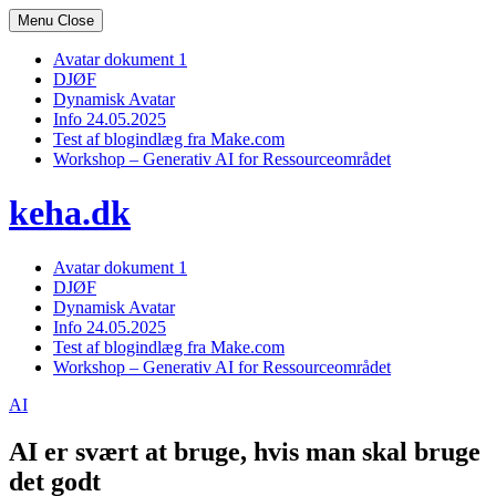
Skip
Menu
Close
to
content
Avatar dokument 1
DJØF
Dynamisk Avatar
Info 24.05.2025
Test af blogindlæg fra Make.com
Workshop – Generativ AI for Ressourceområdet
keha.dk
Avatar dokument 1
DJØF
Dynamisk Avatar
Info 24.05.2025
Test af blogindlæg fra Make.com
Workshop – Generativ AI for Ressourceområdet
AI
AI er svært at bruge, hvis man skal bruge
det godt