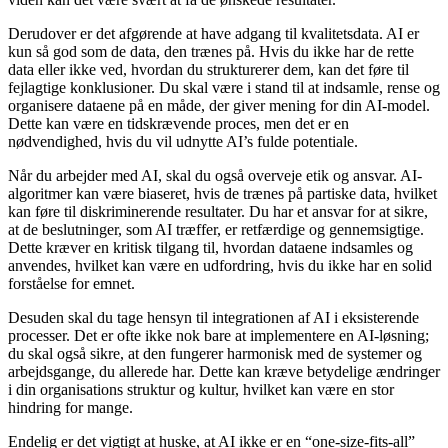
Derudover er det afgørende at have adgang til kvalitetsdata. AI er
kun så god som de data, den trænes på. Hvis du ikke har de rette
data eller ikke ved, hvordan du strukturerer dem, kan det føre til
fejlagtige konklusioner. Du skal være i stand til at indsamle, rense og
organisere dataene på en måde, der giver mening for din AI-model.
Dette kan være en tidskrævende proces, men det er en
nødvendighed, hvis du vil udnytte AI’s fulde potentiale.
Når du arbejder med AI, skal du også overveje etik og ansvar. AI-
algoritmer kan være biaseret, hvis de trænes på partiske data, hvilket
kan føre til diskriminerende resultater. Du har et ansvar for at sikre,
at de beslutninger, som AI træffer, er retfærdige og gennemsigtige.
Dette kræver en kritisk tilgang til, hvordan dataene indsamles og
anvendes, hvilket kan være en udfordring, hvis du ikke har en solid
forståelse for emnet.
Desuden skal du tage hensyn til integrationen af AI i eksisterende
processer. Det er ofte ikke nok bare at implementere en AI-løsning;
du skal også sikre, at den fungerer harmonisk med de systemer og
arbejdsgange, du allerede har. Dette kan kræve betydelige ændringer
i din organisations struktur og kultur, hvilket kan være en stor
hindring for mange.
Endelig er det vigtigt at huske, at AI ikke er en “one-size-fits-all”